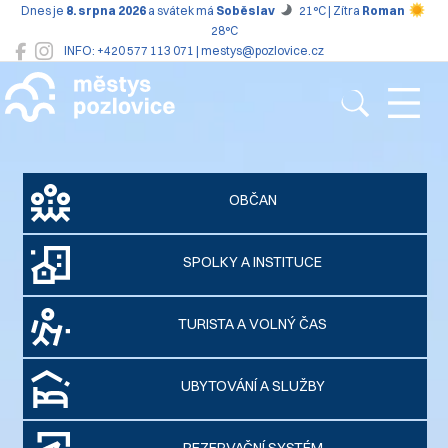
Dnes je
8. srpna 2026
a svátek má
Soběslav
21°C | Zítra
Roman
28°C
INFO: +420 577 113 071 | mestys@pozlovice.cz
Pozlovice
OBČAN
SPOLKY A INSTITUCE
TURISTA A VOLNÝ ČAS
UBYTOVÁNÍ A SLUŽBY