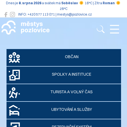
Dnes je
8. srpna 2026
a svátek má
Soběslav
16°C | Zítra
Roman
28°C
INFO: +420 577 113 071 | mestys@pozlovice.cz
Pozlovice
OBČAN
SPOLKY A INSTITUCE
TURISTA A VOLNÝ ČAS
UBYTOVÁNÍ A SLUŽBY