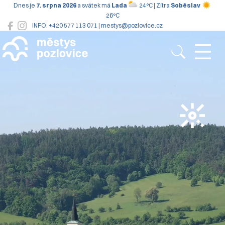
Dnes je
7. srpna 2026
a svátek má
Lada
24°C | Zítra
Soběslav
26°C
INFO: +420 577 113 071 | mestys@pozlovice.cz
Pozlovice