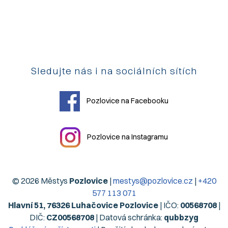
Sledujte nás i na sociálních sítích
Pozlovice na Facebooku
Pozlovice na Instagramu
© 2026 Městys
Pozlovice
|
mestys@pozlovice.cz
|
+420
577 113 071
Hlavní 51, 76326 Luhačovice Pozlovice
| IČO:
00568708
|
DIČ:
CZ00568708
| Datová schránka:
qubbzyg