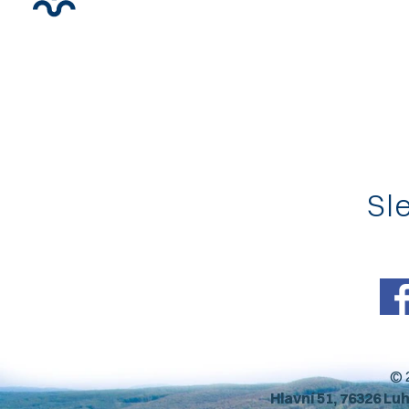
Sle
© 
Hlavní 51, 76326 Lu