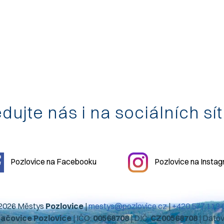
dujte nás i na sociálních sí
Pozlovice na Facebooku
Pozlovice na Insta
2026 Městys
Pozlovice
|
mestys@pozlovice.cz
|
+420 577 113 
hačovice Pozlovice
| IČO:
00568708
| DIČ:
CZ00568708
| Dato