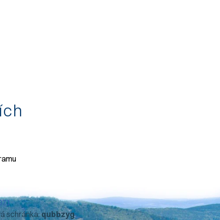
tích
gramu
071
vá schránka:
qubbzyg