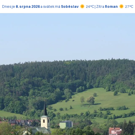
Dnes je
8. srpna 2026
a svátek má
Soběslav
24°C | Zítra
Roman
27°C