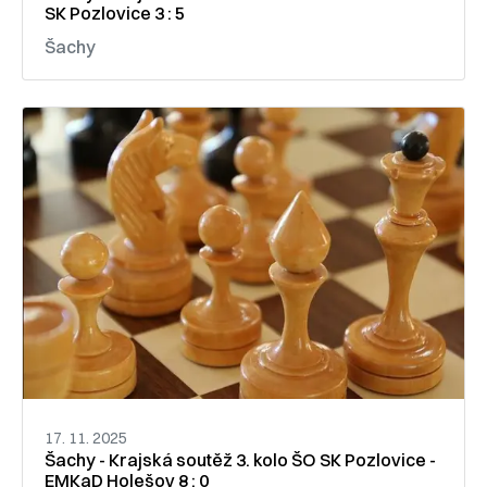
SK Pozlovice 3 : 5
Šachy
17. 11. 2025
Šachy - Krajská soutěž 3. kolo ŠO SK Pozlovice -
EMKaD Holešov 8 : 0