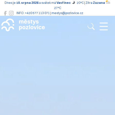
Dnes je
10. srpna 2026
a svátek má
Vavřinec
20°C | Zítra
Zuzana
27°C
INFO: +420 577 113 071 | mestys@pozlovice.cz
Pozlovice