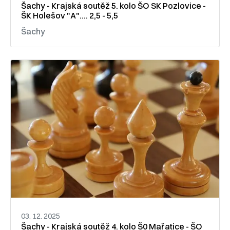
Šachy - Krajská soutěž 5. kolo ŠO SK Pozlovice -
ŠK Holešov "A".... 2,5 - 5,5
Šachy
03. 12. 2025
Šachy - Krajská soutěž 4. kolo Š0 Mařatice - ŠO