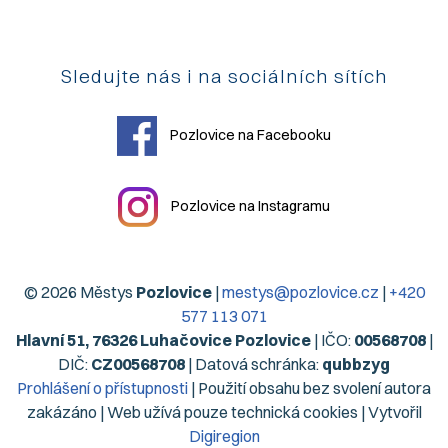
Sledujte nás i na sociálních sítích
Pozlovice na Facebooku
Pozlovice na Instagramu
© 2026 Městys
Pozlovice
|
mestys@pozlovice.cz
|
+420
577 113 071
Hlavní 51, 76326 Luhačovice Pozlovice
| IČO:
00568708
|
DIČ:
CZ00568708
| Datová schránka:
qubbzyg
Prohlášení o přístupnosti
| Použití obsahu bez svolení autora
zakázáno | Web užívá pouze technická cookies | Vytvořil
Digiregion