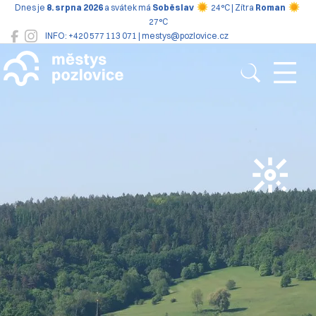
Dnes je
8. srpna 2026
a svátek má
Soběslav
24°C | Zítra
Roman
27°C
INFO: +420 577 113 071 | mestys@pozlovice.cz
Pozlovice