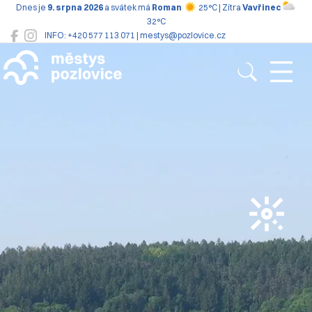
Dnes je
9. srpna 2026
a svátek má
Roman
25°C | Zítra
Vavřinec
32°C
INFO: +420 577 113 071 | mestys@pozlovice.cz
Pozlovice