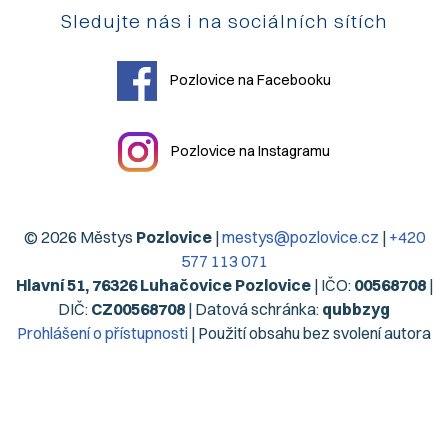
Sledujte nás i na sociálních sítích
Pozlovice na Facebooku
Pozlovice na Instagramu
© 2026 Městys
Pozlovice
|
mestys@pozlovice.cz
|
+420
577 113 071
Hlavní 51, 76326 Luhačovice Pozlovice
| IČO:
00568708
|
DIČ:
CZ00568708
| Datová schránka:
qubbzyg
Prohlášení o přístupnosti
| Použití obsahu bez svolení autora
zakázáno | Web užívá pouze technická cookies | Vytvořil
Digiregion