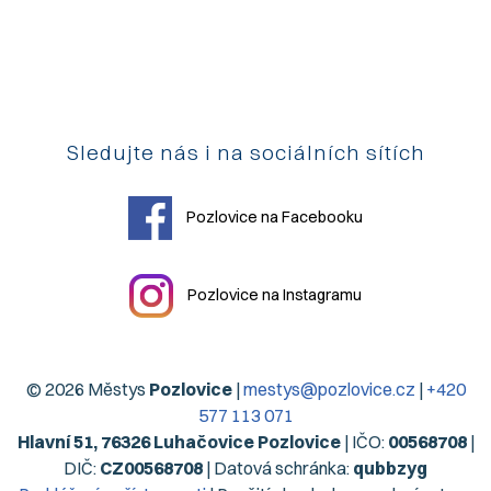
Sledujte nás i na sociálních sítích
Pozlovice na Facebooku
Pozlovice na Instagramu
© 2026 Městys
Pozlovice
|
mestys@pozlovice.cz
|
+420
577 113 071
Hlavní 51, 76326 Luhačovice Pozlovice
| IČO:
00568708
|
DIČ:
CZ00568708
| Datová schránka:
qubbzyg