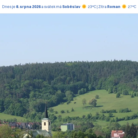
Dnes je
8. srpna 2026
a svátek má
Soběslav
23°C | Zítra
Roman
27°C