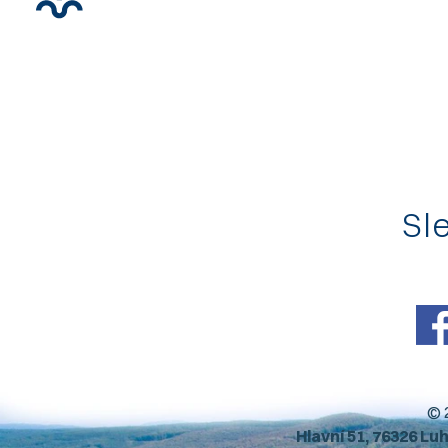
Sle
© 
Hlavní 51, 76326 Lu