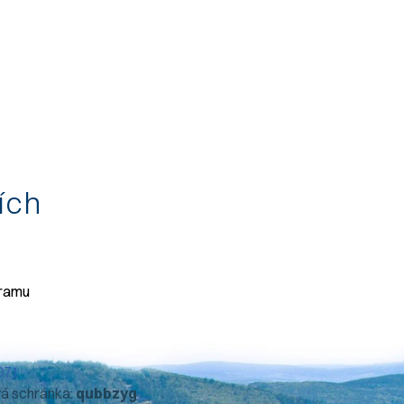
tích
gramu
071
vá schránka:
qubbzyg