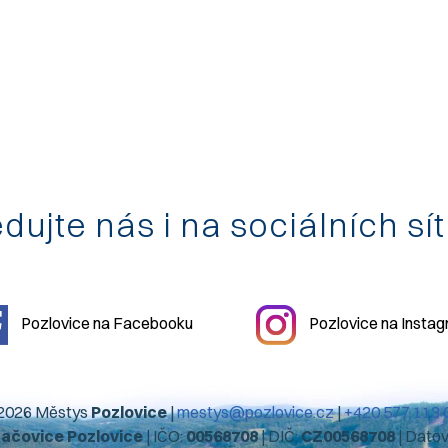
dujte nás i na sociálních sí
Pozlovice na Facebooku
Pozlovice na Insta
2026 Městys
Pozlovice
|
mestys@pozlovice.cz
|
+420 577 113 
hačovice Pozlovice
| IČO:
00568708
| DIČ:
CZ00568708
| Dato