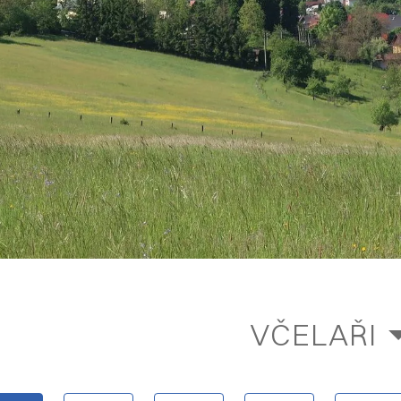
VČELAŘI