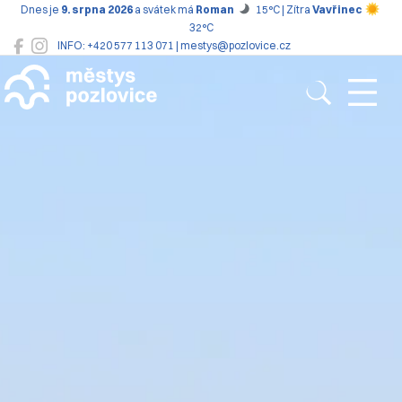
Dnes je
9. srpna 2026
a svátek má
Roman
15°C | Zítra
Vavřinec
32°C
INFO: +420 577 113 071 | mestys@pozlovice.cz
Pozlovice