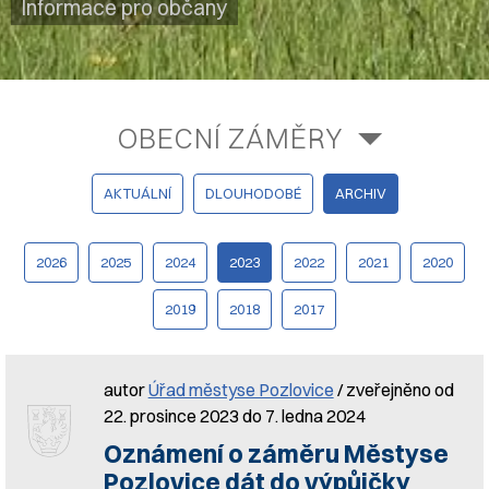
Informace pro občany
OBECNÍ ZÁMĚRY
AKTUÁLNÍ
DLOUHODOBÉ
ARCHIV
2026
2025
2024
2023
2022
2021
2020
2019
2018
2017
autor
Úřad městyse Pozlovice
/ zveřejněno od
22. prosince 2023 do 7. ledna 2024
Oznámení o záměru Městyse
Pozlovice dát do výpůjčky