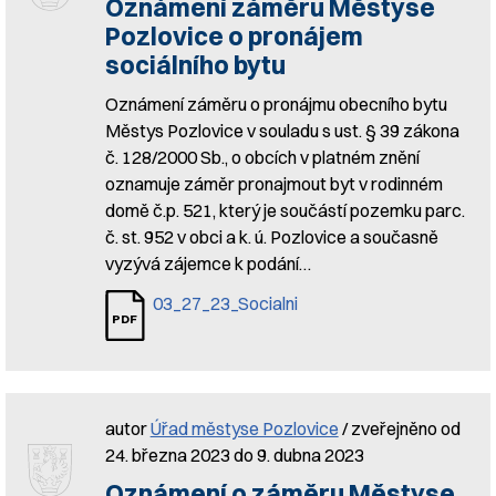
Oznámení záměru Městyse
Pozlovice o pronájem
sociálního bytu
Oznámení záměru o pronájmu obecního bytu
Městys Pozlovice v souladu s ust. § 39 zákona
č. 128/2000 Sb., o obcích v platném znění
oznamuje záměr pronajmout byt v rodinném
domě č.p. 521, který je součástí pozemku parc.
č. st. 952 v obci a k. ú. Pozlovice a současně
vyzývá zájemce k podání…
03_27_23_Socialni
autor
Úřad městyse Pozlovice
/ zveřejněno od
24. března 2023 do 9. dubna 2023
Oznámení o záměru Městyse