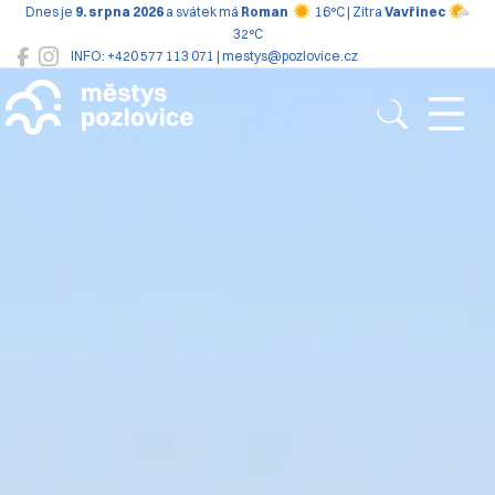
Dnes je
9. srpna 2026
a svátek má
Roman
16°C | Zítra
Vavřinec
32°C
INFO: +420 577 113 071 | mestys@pozlovice.cz
Pozlovice