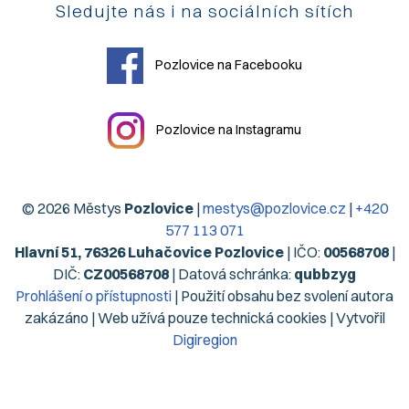
Sledujte nás i na sociálních sítích
Pozlovice na Facebooku
Pozlovice na Instagramu
© 2026 Městys
Pozlovice
|
mestys@pozlovice.cz
|
+420
577 113 071
Hlavní 51, 76326 Luhačovice Pozlovice
| IČO:
00568708
|
DIČ:
CZ00568708
| Datová schránka:
qubbzyg
Prohlášení o přístupnosti
| Použití obsahu bez svolení autora
zakázáno | Web užívá pouze technická cookies | Vytvořil
Digiregion