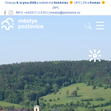
Dnes je
8. srpna 2026
a svátek má
Soběslav
18°C | Zítra
Roman
28°C
INFO: +420 577 113 071 | mestys@pozlovice.cz
Pozlovice