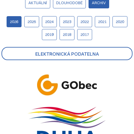
AKTUÁLNÍ
DLOUHODOBÉ
ARCHIV
2026
2025
2024
2023
2022
2021
2020
2019
2018
2017
ELEKTRONICKÁ PODATELNA