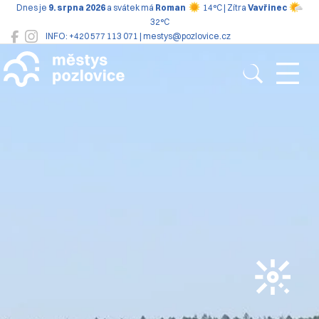
Dnes je
9. srpna 2026
a svátek má
Roman
14°C | Zítra
Vavřinec
32°C
INFO: +420 577 113 071 | mestys@pozlovice.cz
Pozlovice