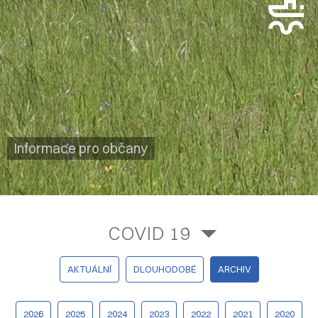
Informace pro občany
COVID 19
AKTUÁLNÍ
DLOUHODOBÉ
ARCHIV
2026
2025
2024
2023
2022
2021
2020