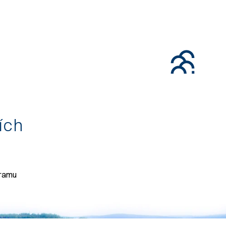
tích
gramu
071