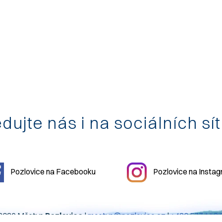
dujte nás i na sociálních sí
Pozlovice na Facebooku
Pozlovice na Insta
2026 Městys
Pozlovice
|
mestys@pozlovice.cz
|
+420 577 113 