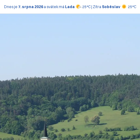
Dnes je
7. srpna 2026
a svátek má
Lada
25°C | Zítra
Soběslav
25°C