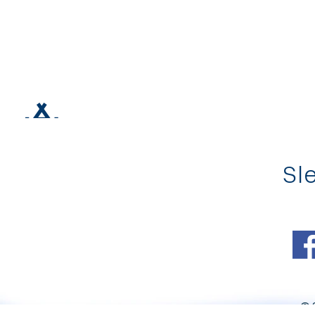
Sle
© 