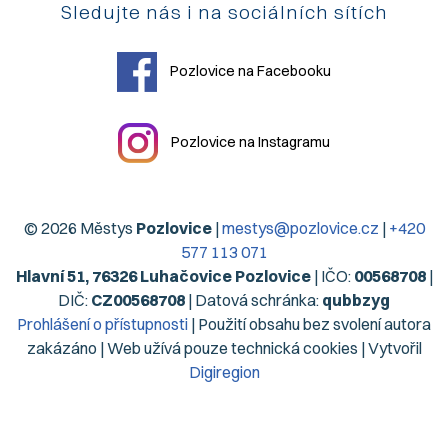
Sledujte nás i na sociálních sítích
Pozlovice na Facebooku
Pozlovice na Instagramu
© 2026 Městys
Pozlovice
|
mestys@pozlovice.cz
|
+420
577 113 071
Hlavní 51, 76326 Luhačovice Pozlovice
| IČO:
00568708
|
DIČ:
CZ00568708
| Datová schránka:
qubbzyg
Prohlášení o přístupnosti
| Použití obsahu bez svolení autora
zakázáno | Web užívá pouze technická cookies | Vytvořil
Digiregion