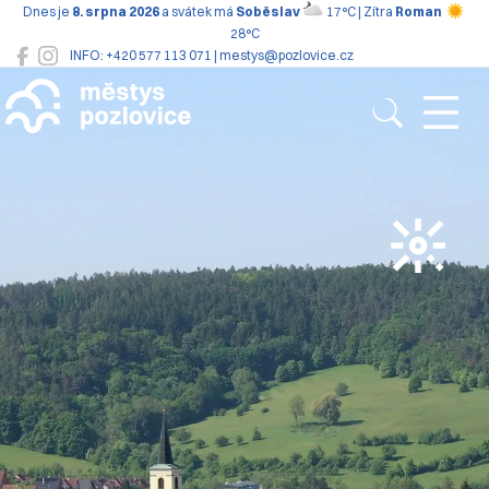
Dnes je
8. srpna 2026
a svátek má
Soběslav
17°C | Zítra
Roman
28°C
INFO: +420 577 113 071 | mestys@pozlovice.cz
Pozlovice