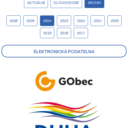
AKTUÁLNÍ
DLOUHODOBÉ
ARCHIV
2026
2025
2024
2023
2022
2021
2020
2019
2018
2017
ELEKTRONICKÁ PODATELNA