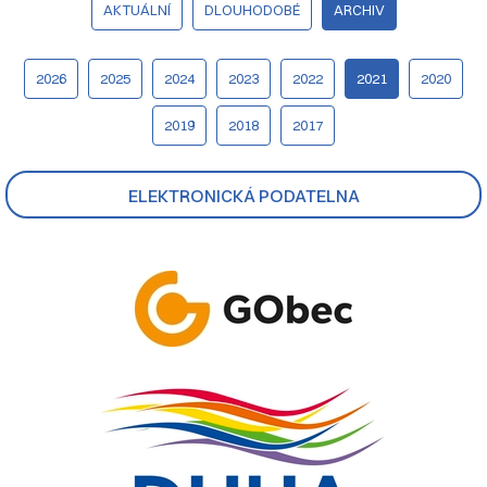
AKTUÁLNÍ
DLOUHODOBÉ
ARCHIV
2026
2025
2024
2023
2022
2021
2020
2019
2018
2017
ELEKTRONICKÁ PODATELNA