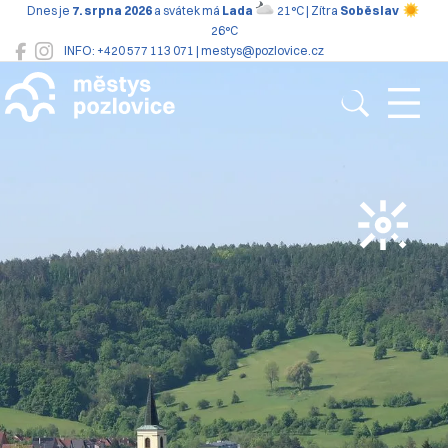
Dnes je
7. srpna 2026
a svátek má
Lada
21°C | Zítra
Soběslav
26°C
INFO: +420 577 113 071 | mestys@pozlovice.cz
Pozlovice