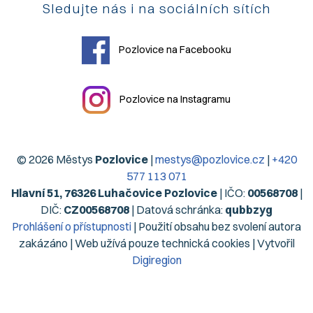
Sledujte nás i na sociálních sítích
Pozlovice na Facebooku
Pozlovice na Instagramu
© 2026 Městys
Pozlovice
|
mestys@pozlovice.cz
|
+420
577 113 071
Hlavní 51, 76326 Luhačovice Pozlovice
| IČO:
00568708
|
DIČ:
CZ00568708
| Datová schránka:
qubbzyg
Prohlášení o přístupnosti
| Použití obsahu bez svolení autora
zakázáno | Web užívá pouze technická cookies | Vytvořil
Digiregion