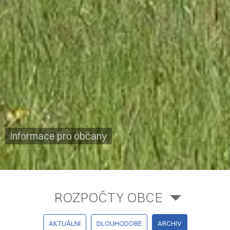
Informace pro občany
ROZPOČTY OBCE
AKTUÁLNÍ
DLOUHODOBÉ
ARCHIV