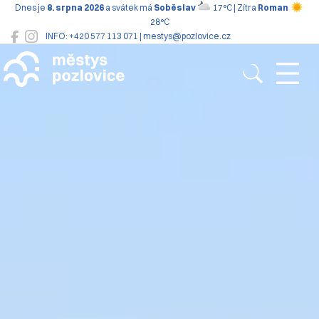
Dnes je
8. srpna 2026
a svátek má
Soběslav
17°C | Zítra
Roman
28°C
INFO: +420 577 113 071 | mestys@pozlovice.cz
Pozlovice