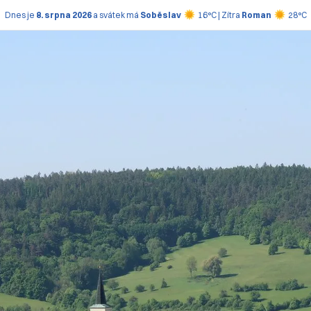
Dnes je
8. srpna 2026
a svátek má
Soběslav
16°C | Zítra
Roman
28°C