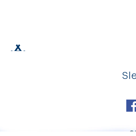
Sle
© 