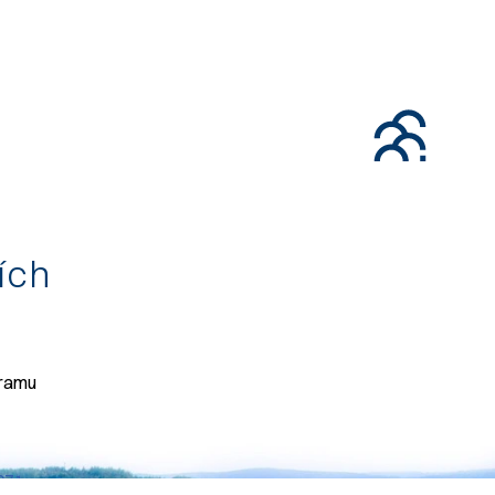
tích
gramu
071