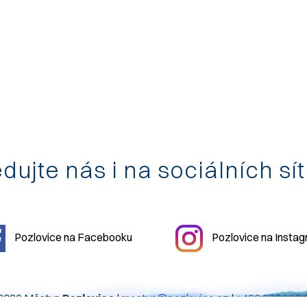
dujte nás i na sociálních sí
Pozlovice na Facebooku
Pozlovice na Insta
2026 Městys
Pozlovice
|
mestys@pozlovice.cz
|
+420 577 113 