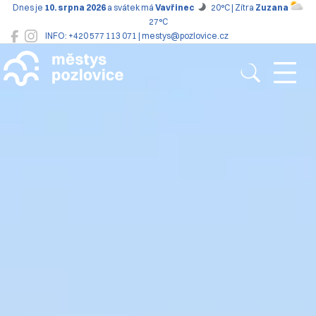
Dnes je
10. srpna 2026
a svátek má
Vavřinec
20°C | Zítra
Zuzana
27°C
INFO: +420 577 113 071 | mestys@pozlovice.cz
Pozlovice