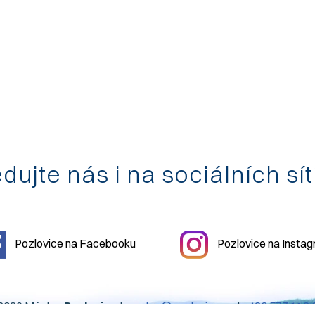
dujte nás i na sociálních sí
Pozlovice na Facebooku
Pozlovice na Insta
2026 Městys
Pozlovice
|
mestys@pozlovice.cz
|
+420 577 113 