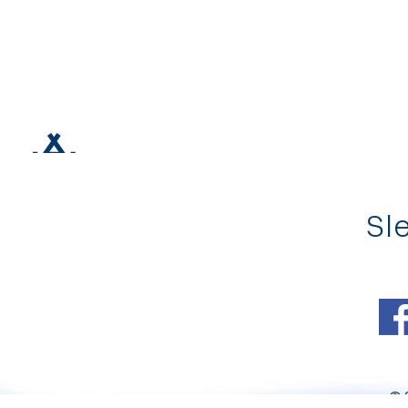
Sle
© 