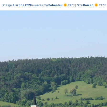
Dnes je
8. srpna 2026
a svátek má
Soběslav
24°C | Zítra
Roman
27°C