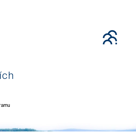
tích
gramu
071