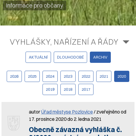
Informace pro občany
VYHLÁŠKY, NAŘÍZENÍ A ŘÁDY
AKTUÁLNÍ
DLOUHODOBÉ
ARCHIV
2026
2025
2024
2023
2022
2021
2020
2019
2018
2017
autor
Úřad městyse Pozlovice
/ zveřejněno od
17. prosince 2020 do 2. ledna 2021
Obecně závazná vyhláška č.