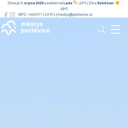
Dnes je
7. srpna 2026
a svátek má
Lada
23°C | Zítra
Soběslav
26°C
INFO: +420 577 113 071 | mestys@pozlovice.cz
Pozlovice