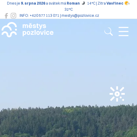
Dnes je
9. srpna 2026
a svátek má
Roman
14°C | Zítra
Vavřinec
32°C
INFO: +420 577 113 071 | mestys@pozlovice.cz
Pozlovice