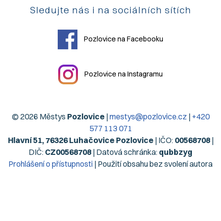
Sledujte nás i na sociálních sítích
Pozlovice na Facebooku
Pozlovice na Instagramu
© 2026 Městys
Pozlovice
|
mestys@pozlovice.cz
|
+420
577 113 071
Hlavní 51, 76326 Luhačovice Pozlovice
| IČO:
00568708
|
DIČ:
CZ00568708
| Datová schránka:
qubbzyg
Prohlášení o přístupnosti
| Použití obsahu bez svolení autora
zakázáno | Web užívá pouze technická cookies | Vytvořil
Digiregion