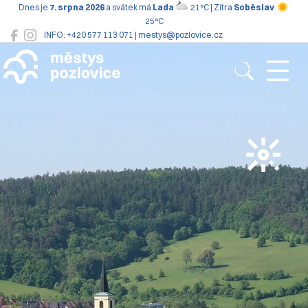
Dnes je
7. srpna 2026
a svátek má
Lada
21°C | Zítra
Soběslav
25°C
INFO: +420 577 113 071 | mestys@pozlovice.cz
Pozlovice