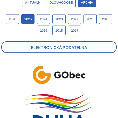
AKTUÁLNÍ
DLOUHODOBÉ
ARCHIV
2026
2025
2024
2023
2022
2021
2020
2019
2018
2017
ELEKTRONICKÁ PODATELNA