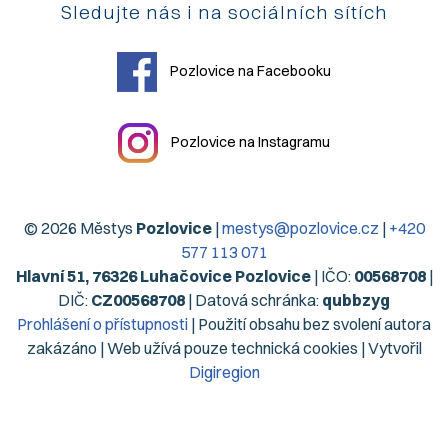
Sledujte nás i na sociálních sítích
Pozlovice na Facebooku
Pozlovice na Instagramu
© 2026 Městys
Pozlovice
|
mestys@pozlovice.cz
|
+420
577 113 071
Hlavní 51, 76326 Luhačovice Pozlovice
| IČO:
00568708
|
DIČ:
CZ00568708
| Datová schránka:
qubbzyg
Prohlášení o přístupnosti
| Použití obsahu bez svolení autora
zakázáno | Web užívá pouze technická cookies | Vytvořil
Digiregion