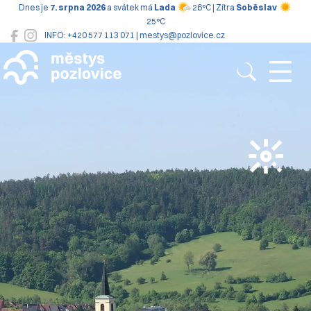
Dnes je
7. srpna 2026
a svátek má
Lada
26°C | Zítra
Soběslav
25°C
INFO: +420 577 113 071 | mestys@pozlovice.cz
Pozlovice