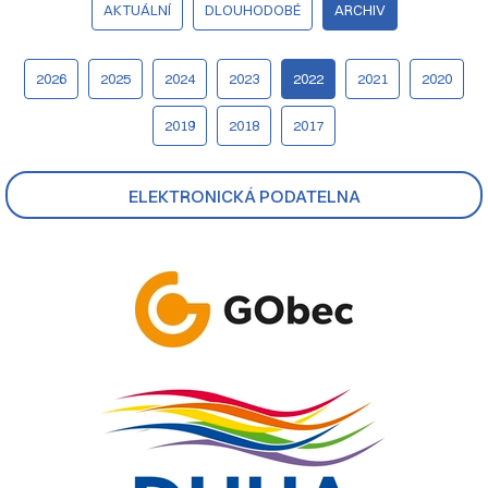
AKTUÁLNÍ
DLOUHODOBÉ
ARCHIV
2026
2025
2024
2023
2022
2021
2020
2019
2018
2017
ELEKTRONICKÁ PODATELNA