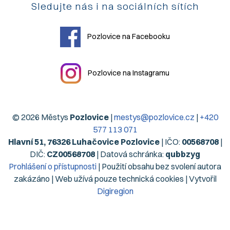
Sledujte nás i na sociálních sítích
Pozlovice na Facebooku
Pozlovice na Instagramu
© 2026 Městys
Pozlovice
|
mestys@pozlovice.cz
|
+420
577 113 071
Hlavní 51, 76326 Luhačovice Pozlovice
| IČO:
00568708
|
DIČ:
CZ00568708
| Datová schránka:
qubbzyg
Prohlášení o přístupnosti
| Použití obsahu bez svolení autora
zakázáno | Web užívá pouze technická cookies | Vytvořil
Digiregion