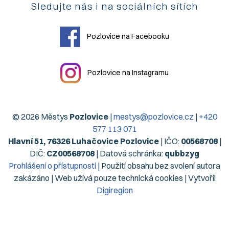
Sledujte nás i na sociálních sítích
Pozlovice na Facebooku
Pozlovice na Instagramu
© 2026 Městys
Pozlovice
|
mestys@pozlovice.cz
|
+420
577 113 071
Hlavní 51, 76326 Luhačovice Pozlovice
| IČO:
00568708
|
DIČ:
CZ00568708
| Datová schránka:
qubbzyg
Prohlášení o přístupnosti
| Použití obsahu bez svolení autora
zakázáno | Web užívá pouze technická cookies | Vytvořil
Digiregion