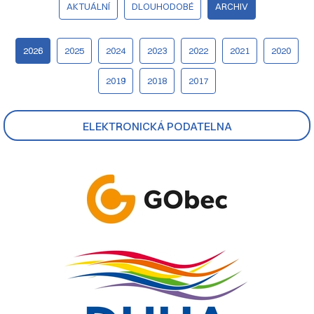
AKTUÁLNÍ
DLOUHODOBÉ
ARCHIV
2026
2025
2024
2023
2022
2021
2020
2019
2018
2017
ELEKTRONICKÁ PODATELNA