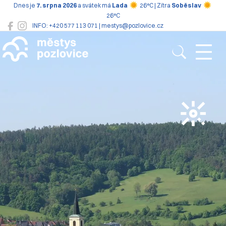
Dnes je
7. srpna 2026
a svátek má
Lada
26°C | Zítra
Soběslav
26°C
INFO: +420 577 113 071 | mestys@pozlovice.cz
Pozlovice