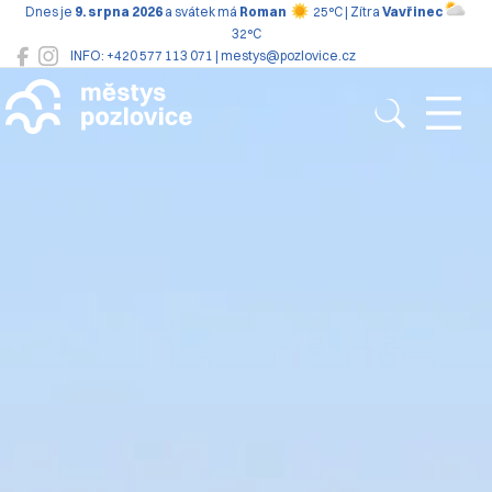
Dnes je
9. srpna 2026
a svátek má
Roman
25°C | Zítra
Vavřinec
32°C
INFO: +420 577 113 071 | mestys@pozlovice.cz
Pozlovice