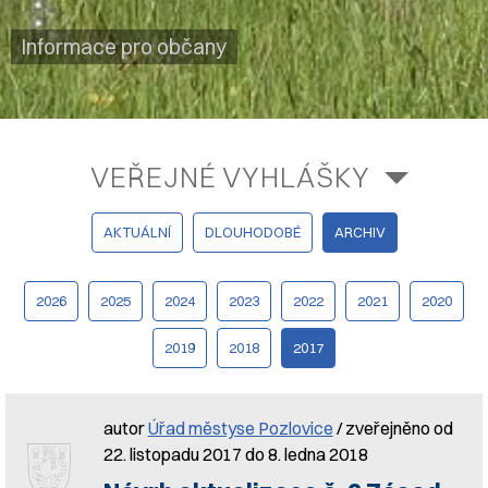
Informace pro občany
VEŘEJNÉ VYHLÁŠKY
AKTUÁLNÍ
DLOUHODOBÉ
ARCHIV
2026
2025
2024
2023
2022
2021
2020
2019
2018
2017
autor
Úřad městyse Pozlovice
/ zveřejněno od
22. listopadu 2017 do 8. ledna 2018