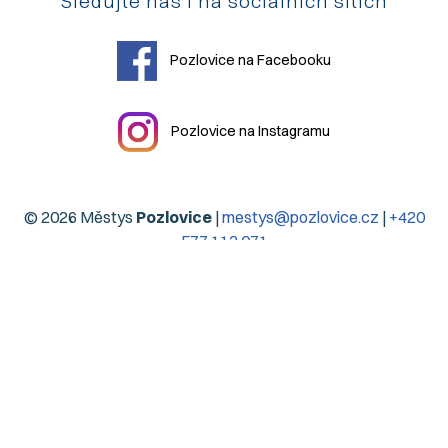
Sledujte nás i na sociálních sítích
Pozlovice na Facebooku
Pozlovice na Instagramu
© 2026 Městys
Pozlovice
|
mestys@pozlovice.cz
|
+420
577 113 071
Hlavní 51, 76326 Luhačovice Pozlovice
| IČO:
00568708
|
DIČ:
CZ00568708
| Datová schránka:
qubbzyg
Prohlášení o přístupnosti
| Použití obsahu bez svolení autora
zakázáno | Web užívá pouze technická cookies | Vytvořil
Digiregion