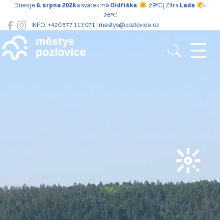
Dnes je
6. srpna 2026
a svátek má
Oldřiška
29°C | Zítra
Lada
26°C
INFO: +420 577 113 071 | mestys@pozlovice.cz
Pozlovice