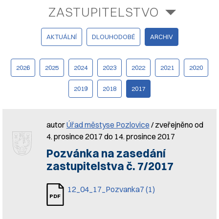
ZASTUPITELSTVO
AKTUÁLNÍ
DLOUHODOBÉ
ARCHIV
2026
2025
2024
2023
2022
2021
2020
2019
2018
2017
autor
Úřad městyse Pozlovice
/ zveřejněno od
4. prosince 2017 do 14. prosince 2017
Pozvánka na zasedání
zastupitelstva č. 7/2017
12_04_17_Pozvanka7 (1)