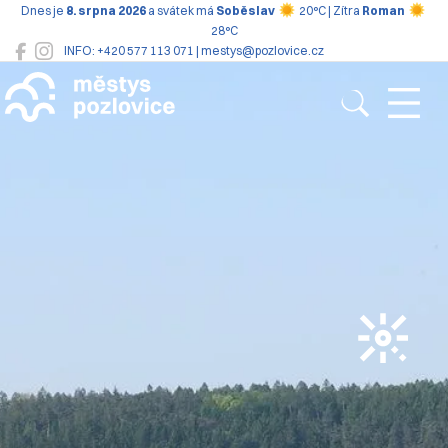
Dnes je
8. srpna 2026
a svátek má
Soběslav
20°C | Zítra
Roman
28°C
INFO: +420 577 113 071 | mestys@pozlovice.cz
Pozlovice