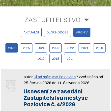
ZASTUPITELSTVO
AKTUÁLNÍ
DLOUHODOBÉ
ARCHIV
2026
2025
2024
2023
2022
2021
2020
2019
2018
2017
autor
Úřad městyse Pozlovice
/ zveřejněno od
25. června 2026 do 11. července 2026
Usnesení ze zasedání
Zastupitelstva městyse
Pozlovice č. 4/2026