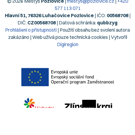
© 2026 Městys
Pozlovice
|
mestys@pozlovice.cz
|
+420
577 113 071
Hlavní 51, 76326 Luhačovice Pozlovice
| IČO:
00568708
|
DIČ:
CZ00568708
| Datová schránka:
qubbzyg
Prohlášení o přístupnosti
| Použití obsahu bez svolení autora
zakázáno | Web užívá pouze technická cookies | Vytvořil
Digiregion