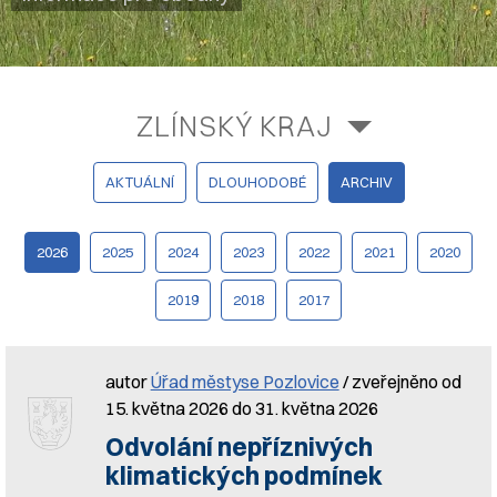
ZLÍNSKÝ KRAJ
AKTUÁLNÍ
DLOUHODOBÉ
ARCHIV
2026
2025
2024
2023
2022
2021
2020
2019
2018
2017
autor
Úřad městyse Pozlovice
/ zveřejněno od
15. května 2026 do 31. května 2026
Odvolání nepříznivých
klimatických podmínek