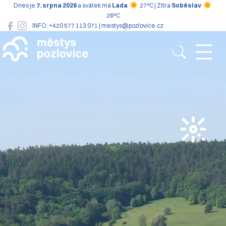
Dnes je
7. srpna 2026
a svátek má
Lada
27°C | Zítra
Soběslav
26°C
INFO: +420 577 113 071 | mestys@pozlovice.cz
Pozlovice