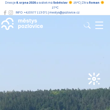
Dnes je
8. srpna 2026
a svátek má
Soběslav
25°C | Zítra
Roman
27°C
INFO: +420 577 113 071 | mestys@pozlovice.cz
Pozlovice