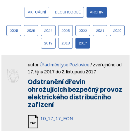
AKTUÁLNÍ
DLOUHODOBÉ
ARCHIV
2026
2025
2024
2023
2022
2021
2020
2019
2018
2017
autor
Úřad městyse Pozlovice
/ zveřejněno od
17. října 2017 do 2. listopadu 2017
Odstranění dřevin
ohrožujících bezpečný provoz
elektrického distribučního
zařízení
10_17_17_EON