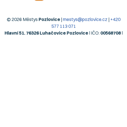
© 2026 Městys
Pozlovice
|
mestys@pozlovice.cz
|
+420
577 113 071
Hlavní 51, 76326 Luhačovice Pozlovice
| IČO:
00568708
|
DIČ:
CZ00568708
| Datová schránka:
qubbzyg
Prohlášení o přístupnosti
| Použití obsahu bez svolení autora
zakázáno | Web užívá pouze technická cookies | Vytvořil
Digiregion