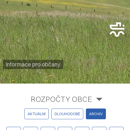
Informace pro občany
ROZPOČTY OBCE
AKTUÁLNÍ
DLOUHODOBÉ
ARCHIV