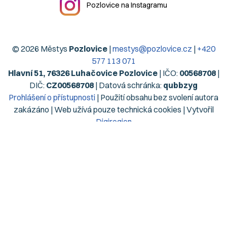
Pozlovice na Instagramu
© 2026 Městys
Pozlovice
|
mestys@pozlovice.cz
|
+420
577 113 071
Hlavní 51, 76326 Luhačovice Pozlovice
| IČO:
00568708
|
DIČ:
CZ00568708
| Datová schránka:
qubbzyg
Prohlášení o přístupnosti
| Použití obsahu bez svolení autora
zakázáno | Web užívá pouze technická cookies | Vytvořil
Digiregion