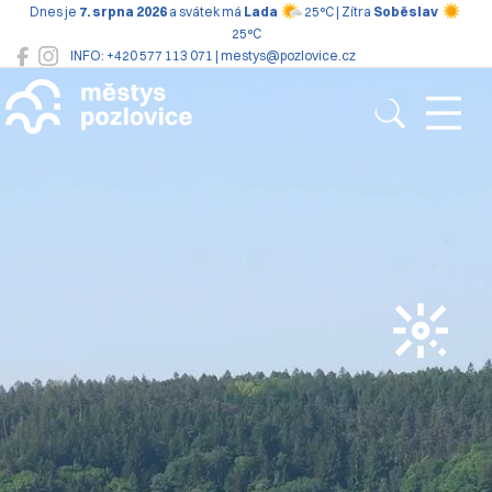
Dnes je
7. srpna 2026
a svátek má
Lada
25°C | Zítra
Soběslav
25°C
INFO: +420 577 113 071 | mestys@pozlovice.cz
Pozlovice