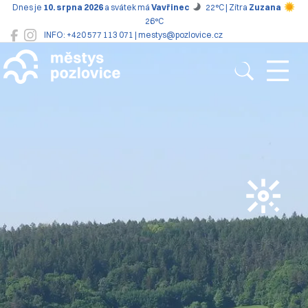
Dnes je
10. srpna 2026
a svátek má
Vavřinec
22°C | Zítra
Zuzana
26°C
INFO: +420 577 113 071 | mestys@pozlovice.cz
Pozlovice