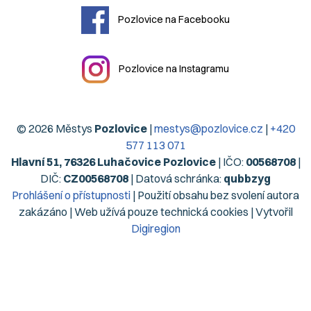
Pozlovice na Facebooku
Pozlovice na Instagramu
© 2026 Městys
Pozlovice
|
mestys@pozlovice.cz
|
+420
577 113 071
Hlavní 51, 76326 Luhačovice Pozlovice
| IČO:
00568708
|
DIČ:
CZ00568708
| Datová schránka:
qubbzyg
Prohlášení o přístupnosti
| Použití obsahu bez svolení autora
zakázáno | Web užívá pouze technická cookies | Vytvořil
Digiregion