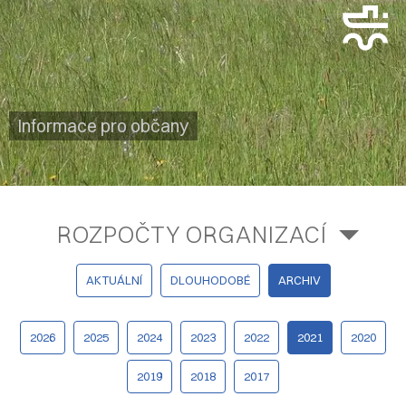
Informace pro občany
ROZPOČTY ORGANIZACÍ
AKTUÁLNÍ
DLOUHODOBÉ
ARCHIV
2026
2025
2024
2023
2022
2021
2020
2019
2018
2017