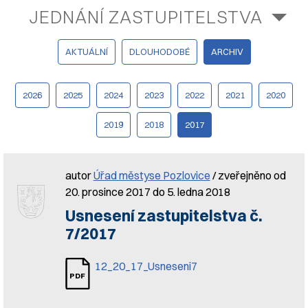
JEDNÁNÍ ZASTUPITELSTVA
AKTUÁLNÍ
DLOUHODOBÉ
ARCHIV
2026
2025
2024
2023
2022
2021
2020
2019
2018
2017
autor
Úřad městyse Pozlovice
/ zveřejněno od
20. prosince 2017 do 5. ledna 2018
Usnesení zastupitelstva č.
7/2017
12_20_17_Usneseni7