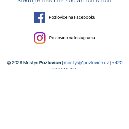
Sledujte nás i na sociálních sítích
Pozlovice na Facebooku
Pozlovice na Instagramu
© 2026 Městys
Pozlovice
|
mestys@pozlovice.cz
|
+420
577 113 071
Hlavní 51, 76326 Luhačovice Pozlovice
| IČO:
00568708
|
DIČ:
CZ00568708
| Datová schránka:
qubbzyg
Prohlášení o přístupnosti
| Použití obsahu bez svolení autora
zakázáno | Web užívá pouze technická cookies | Vytvořil
Digiregion