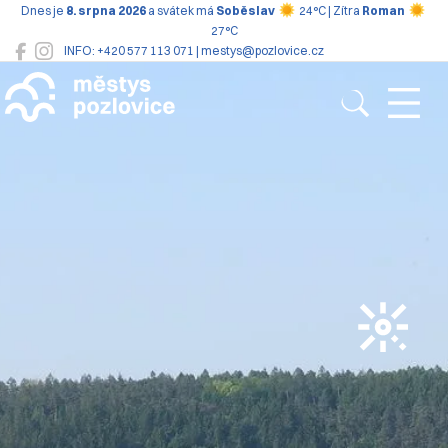
Dnes je
8. srpna 2026
a svátek má
Soběslav
24°C | Zítra
Roman
27°C
INFO: +420 577 113 071 | mestys@pozlovice.cz
Pozlovice