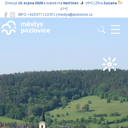
Dnes je
10. srpna 2026
a svátek má
Vavřinec
20°C | Zítra
Zuzana
27°C
INFO: +420 577 113 071 | mestys@pozlovice.cz
Pozlovice