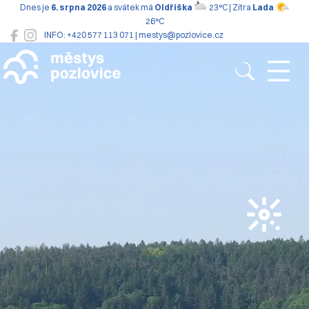
Dnes je
6. srpna 2026
a svátek má
Oldřiška
23°C | Zítra
Lada
26°C
INFO: +420 577 113 071 | mestys@pozlovice.cz
Pozlovice