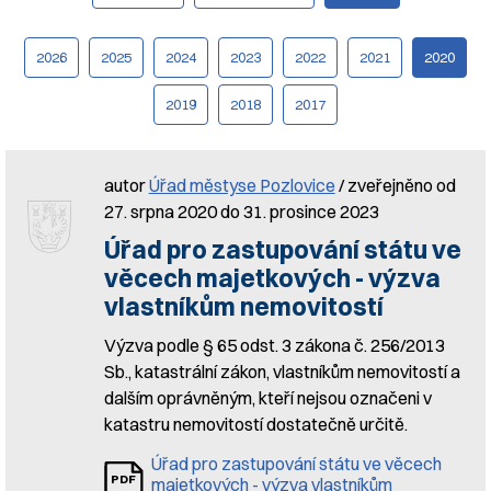
2026
2025
2024
2023
2022
2021
2020
2019
2018
2017
autor
Úřad městyse Pozlovice
/ zveřejněno od
27. srpna 2020 do 31. prosince 2023
Úřad pro zastupování státu ve
věcech majetkových - výzva
vlastníkům nemovitostí
Výzva podle § 65 odst. 3 zákona č. 256/2013
Sb., katastrální zákon, vlastníkům nemovitostí a
dalším oprávněným, kteří nejsou označeni v
katastru nemovitostí dostatečně určitě.
Úřad pro zastupování státu ve věcech
majetkových - výzva vlastníkům