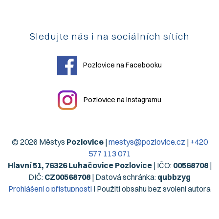
Sledujte nás i na sociálních sítích
Pozlovice na Facebooku
Pozlovice na Instagramu
© 2026 Městys
Pozlovice
|
mestys@pozlovice.cz
|
+420
577 113 071
Hlavní 51, 76326 Luhačovice Pozlovice
| IČO:
00568708
|
DIČ:
CZ00568708
| Datová schránka:
qubbzyg
Prohlášení o přístupnosti
| Použití obsahu bez svolení autora
zakázáno | Web užívá pouze technická cookies | Vytvořil
Digiregion