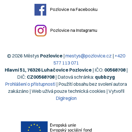
Pozlovice na Facebooku
Pozlovice na Instagramu
© 2026 Městys
Pozlovice
|
mestys@pozlovice.cz
|
+420
577 113 071
Hlavní 51, 76326 Luhačovice Pozlovice
| IČO:
00568708
|
DIČ:
CZ00568708
| Datová schránka:
qubbzyg
Prohlášení o přístupnosti
| Použití obsahu bez svolení autora
zakázáno | Web užívá pouze technická cookies | Vytvořil
Digiregion