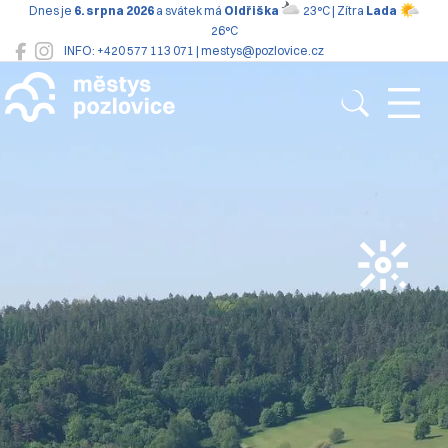
Dnes je
6. srpna 2026
a svátek má
Oldřiška
23°C | Zítra
Lada
26°C
INFO: +420 577 113 071 | mestys@pozlovice.cz
Pozlovice