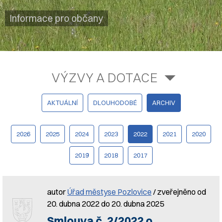
Informace pro občany
VÝZVY A DOTACE
AKTUÁLNÍ
DLOUHODOBÉ
ARCHIV
2026
2025
2024
2023
2022
2021
2020
2019
2018
2017
autor
Úřad městyse Pozlovice
/ zveřejněno od
20. dubna 2022 do 20. dubna 2025
Smlouva č. 2/2022 o