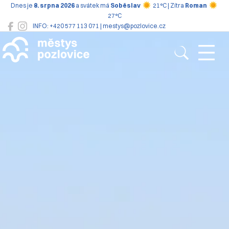
Dnes je
8. srpna 2026
a svátek má
Soběslav
21°C | Zítra
Roman
27°C
INFO: +420 577 113 071 | mestys@pozlovice.cz
Pozlovice