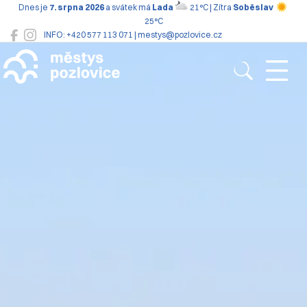
Dnes je
7. srpna 2026
a svátek má
Lada
21°C | Zítra
Soběslav
25°C
INFO: +420 577 113 071 | mestys@pozlovice.cz
Pozlovice