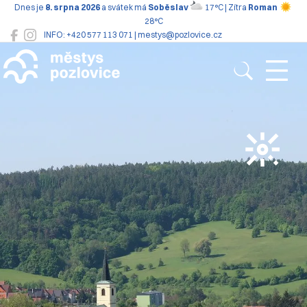
Dnes je
8. srpna 2026
a svátek má
Soběslav
17°C | Zítra
Roman
28°C
INFO: +420 577 113 071 | mestys@pozlovice.cz
Pozlovice