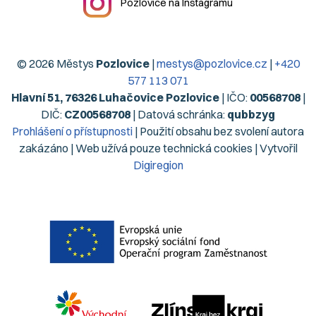
Pozlovice na Instagramu
© 2026 Městys
Pozlovice
|
mestys@pozlovice.cz
|
+420
577 113 071
Hlavní 51, 76326 Luhačovice Pozlovice
| IČO:
00568708
|
DIČ:
CZ00568708
| Datová schránka:
qubbzyg
Prohlášení o přístupnosti
| Použití obsahu bez svolení autora
zakázáno | Web užívá pouze technická cookies | Vytvořil
Digiregion