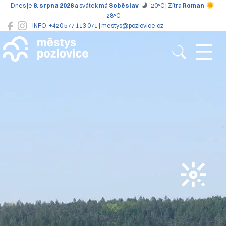
Dnes je
8. srpna 2026
a svátek má
Soběslav
20°C | Zítra
Roman
28°C
INFO: +420 577 113 071 | mestys@pozlovice.cz
Pozlovice