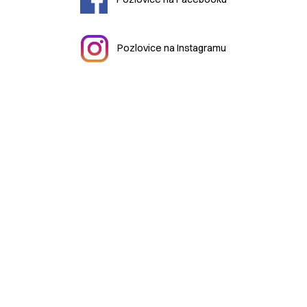
Pozlovice na Instagramu
© 2026 Městys
Pozlovice
|
mestys@pozlovice.cz
|
+420
577 113 071
Hlavní 51, 76326 Luhačovice Pozlovice
| IČO:
00568708
|
DIČ:
CZ00568708
| Datová schránka:
qubbzyg
Prohlášení o přístupnosti
| Použití obsahu bez svolení autora
zakázáno | Web užívá pouze technická cookies | Vytvořil
Digiregion