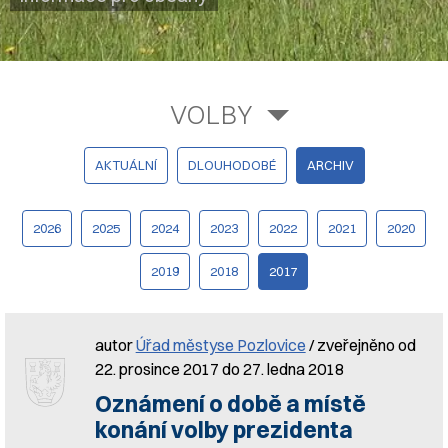
VOLBY
AKTUÁLNÍ
DLOUHODOBÉ
ARCHIV
2026
2025
2024
2023
2022
2021
2020
2019
2018
2017
autor
Úřad městyse Pozlovice
/ zveřejněno od
22. prosince 2017 do 27. ledna 2018
Oznámení o době a místě
konání volby prezidenta