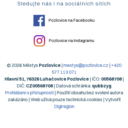
Sledujte nás i na sociálních sítích
Pozlovice na Facebooku
Pozlovice na Instagramu
© 2026 Městys
Pozlovice
|
mestys@pozlovice.cz
|
+420
577 113 071
Hlavní 51, 76326 Luhačovice Pozlovice
| IČO:
00568708
|
DIČ:
CZ00568708
| Datová schránka:
qubbzyg
Prohlášení o přístupnosti
| Použití obsahu bez svolení autora
zakázáno | Web užívá pouze technická cookies | Vytvořil
Digiregion