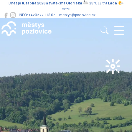
Dnes je
6. srpna 2026
a svátek má
Oldřiška
23°C | Zítra
Lada
26°C
INFO: +420 577 113 071 | mestys@pozlovice.cz
Pozlovice