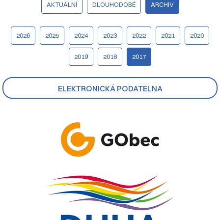
AKTUÁLNÍ
DLOUHODOBÉ
ARCHIV
2026
2025
2024
2023
2022
2021
2020
2019
2018
2017
ELEKTRONICKÁ PODATELNA