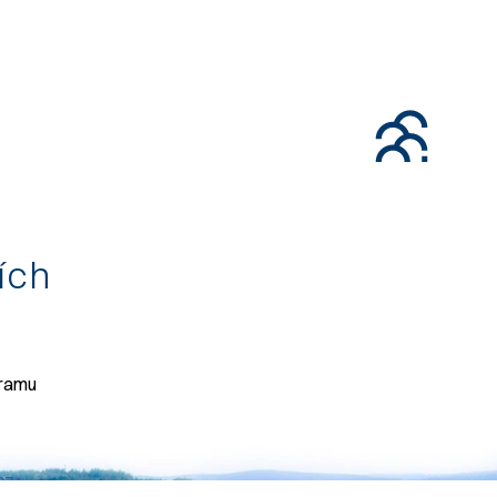
tích
gramu
071