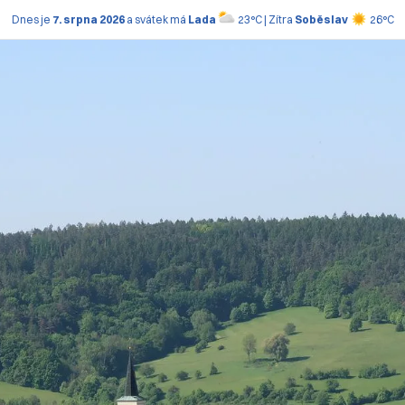
Dnes je
7. srpna 2026
a svátek má
Lada
23°C | Zítra
Soběslav
26°C