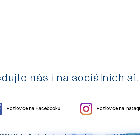
dujte nás i na sociálních sí
Pozlovice na Facebooku
Pozlovice na Insta
2026 Městys
Pozlovice
|
mestys@pozlovice.cz
|
+420 577 113 