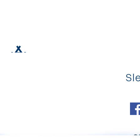
Sle
© 