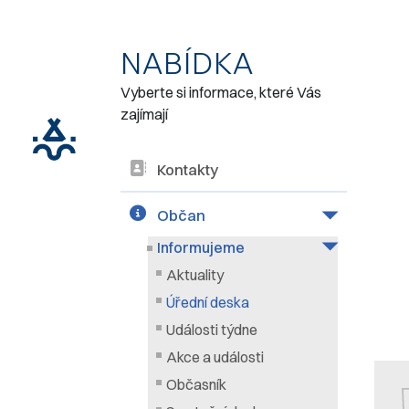
NABÍDKA
Vyberte si informace, které Vás
zajímají
Kontakty
Občan
Informujeme
Aktuality
Úřední deska
Události týdne
Akce a události
Občasník