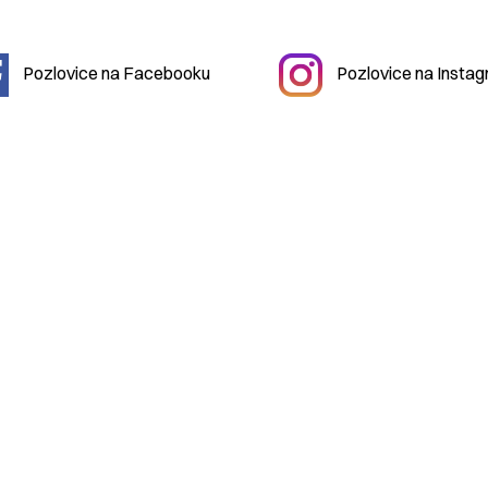
Pozlovice na Facebooku
Pozlovice na Insta
2026 Městys
Pozlovice
|
mestys@pozlovice.cz
|
+420 577 113 
hačovice Pozlovice
| IČO:
00568708
| DIČ:
CZ00568708
| Dato
ití obsahu bez svolení autora zakázáno | Web užívá pouze technic