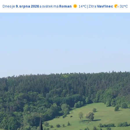
Dnes je
9. srpna 2026
a svátek má
Roman
14°C | Zítra
Vavřinec
32°C