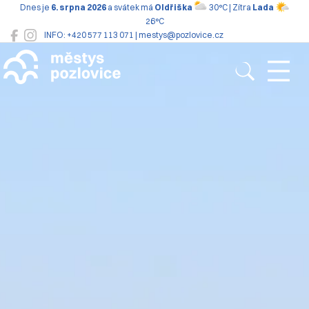
Dnes je
6. srpna 2026
a svátek má
Oldřiška
30°C | Zítra
Lada
26°C
INFO: +420 577 113 071 | mestys@pozlovice.cz
Pozlovice