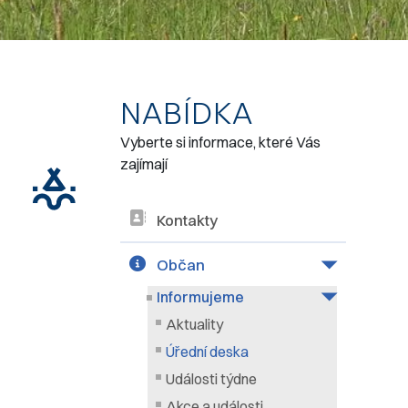
NABÍDKA
Vyberte si informace, které Vás
zajímají
Kontakty
Občan
Informujeme
Aktuality
Úřední deska
Události týdne
Akce a události