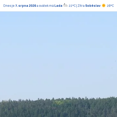
Dnes je
7. srpna 2026
a svátek má
Lada
22°C | Zítra
Soběslav
26°C