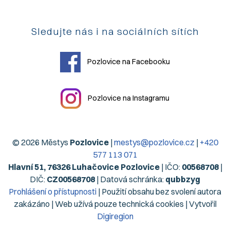
Sledujte nás i na sociálních sítích
Pozlovice na Facebooku
Pozlovice na Instagramu
© 2026 Městys
Pozlovice
|
mestys@pozlovice.cz
|
+420
577 113 071
Hlavní 51, 76326 Luhačovice Pozlovice
| IČO:
00568708
|
DIČ:
CZ00568708
| Datová schránka:
qubbzyg
Prohlášení o přístupnosti
| Použití obsahu bez svolení autora
zakázáno | Web užívá pouze technická cookies | Vytvořil
Digiregion