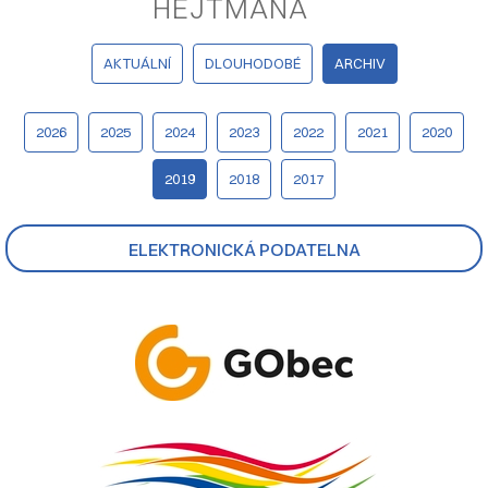
HEJTMANA
AKTUÁLNÍ
DLOUHODOBÉ
ARCHIV
2026
2025
2024
2023
2022
2021
2020
2019
2018
2017
ELEKTRONICKÁ PODATELNA