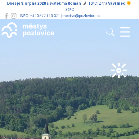
Dnes je
9. srpna 2026
a svátek má
Roman
16°C | Zítra
Vavřinec
32°C
INFO: +420 577 113 071 | mestys@pozlovice.cz
Pozlovice