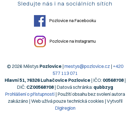
Sledujte nás i na sociálních sítích
Pozlovice na Facebooku
Pozlovice na Instagramu
© 2026 Městys
Pozlovice
|
mestys@pozlovice.cz
|
+420
577 113 071
Hlavní 51, 76326 Luhačovice Pozlovice
| IČO:
00568708
|
DIČ:
CZ00568708
| Datová schránka:
qubbzyg
Prohlášení o přístupnosti
| Použití obsahu bez svolení autora
zakázáno | Web užívá pouze technická cookies | Vytvořil
Digiregion