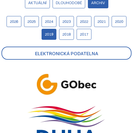
AKTUÁLNÍ
DLOUHODOBÉ
ARCHIV
2026
2025
2024
2023
2022
2021
2020
2019
2018
2017
ELEKTRONICKÁ PODATELNA