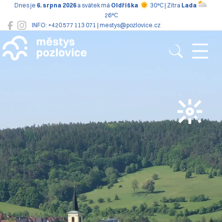
Dnes je
6. srpna 2026
a svátek má
Oldřiška
30°C | Zítra
Lada
26°C
INFO: +420 577 113 071 | mestys@pozlovice.cz
Pozlovice