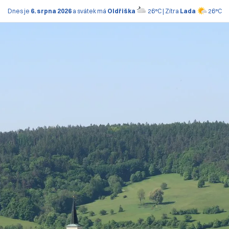
Dnes je
6. srpna 2026
a svátek má
Oldřiška
26°C | Zítra
Lada
26°C