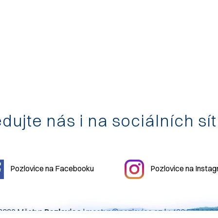
dujte nás i na sociálních sí
Pozlovice na Facebooku
Pozlovice na Insta
2026 Městys
Pozlovice
|
mestys@pozlovice.cz
|
+420 577 113 