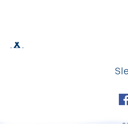
Sle
© 