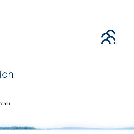
tích
gramu
071