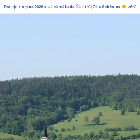
Dnes je
7. srpna 2026
a svátek má
Lada
21°C | Zítra
Soběslav
26°C