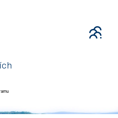
tích
gramu
071