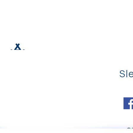
Sle
© 