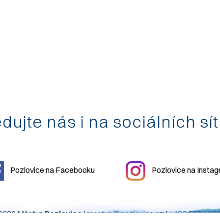
dujte nás i na sociálních sí
Pozlovice na Facebooku
Pozlovice na Insta
2026 Městys
Pozlovice
|
mestys@pozlovice.cz
|
+420 577 113 