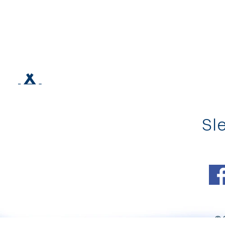
Sle
© 