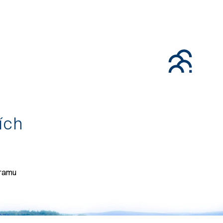
tích
gramu
071