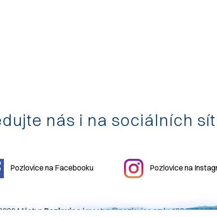
dujte nás i na sociálních sí
Pozlovice na Facebooku
Pozlovice na Insta
2026 Městys
Pozlovice
|
mestys@pozlovice.cz
|
+420 577 113 